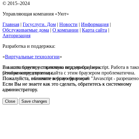
© 2015–2024
Управляющая компания «Уют»
Главная
|
Госуслуги. Дом
|
Новости
|
Информация
|
Обслуживаемые дома
|
О компании
|
Карта сайта
|
Авторизация
Разработка и поддержка:
«
Виртуальные технологии
»
В вашем браузере отключена поддержка Jasvscript. Работа в так
Вы используете устаревшую версию браузера.
режиме затруднительна.
Отображение страниц сайта с этим браузером проблематична.
Пожалуйста, включите в браузере режим "Javascript - разрешено
Пожалуйста, обновите версию браузера!
Если Вы не знаете как это сделать, обратитесь к системному
Если Вы не знаете как это сделать, обратитесь к системному
администратору.
администратору.
Close
Save changes