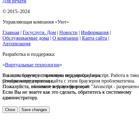
Для печати
© 2015–2024
Управляющая компания «Уют»
Главная
|
Госуслуги. Дом
|
Новости
|
Информация
|
Обслуживаемые дома
|
О компании
|
Карта сайта
|
Авторизация
Разработка и поддержка:
«
Виртуальные технологии
»
В вашем браузере отключена поддержка Jasvscript. Работа в так
Вы используете устаревшую версию браузера.
режиме затруднительна.
Отображение страниц сайта с этим браузером проблематична.
Пожалуйста, включите в браузере режим "Javascript - разрешено
Пожалуйста, обновите версию браузера!
Если Вы не знаете как это сделать, обратитесь к системному
Если Вы не знаете как это сделать, обратитесь к системному
администратору.
администратору.
Close
Save changes