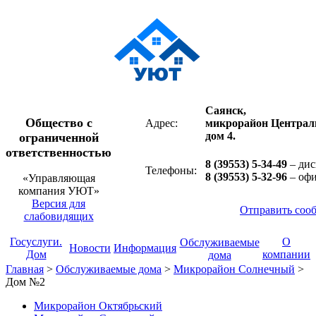
Саянск,
Общество с
Адрес:
микрорайон Централ
дом 4.
ограниченной
ответственностью
8 (39553) 5-34-49
– дис
Телефоны:
8 (39553) 5-32-96
– оф
«Управляющая
компания УЮТ»
Версия для
Отправить соо
слабовидящих
Госуслуги.
О
Обслуживаемые
Новости
Информация
Дом
компании
дома
Главная
>
Обслуживаемые дома
>
Микрорайон Солнечный
>
Дом №2
Микрорайон Октябрьский