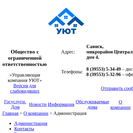
Саянск,
Общество с
Адрес:
микрорайон Централ
дом 4.
ограниченной
ответственностью
8 (39553) 5-34-49
– дис
Телефоны:
8 (39553) 5-32-96
– оф
«Управляющая
компания УЮТ»
Версия для
Отправить соо
слабовидящих
Госуслуги.
Обслуживаемые
О
Новости
Информация
Дом
дома
компании
Главная
>
О компании
>
Администрация
Администрация
Контакты