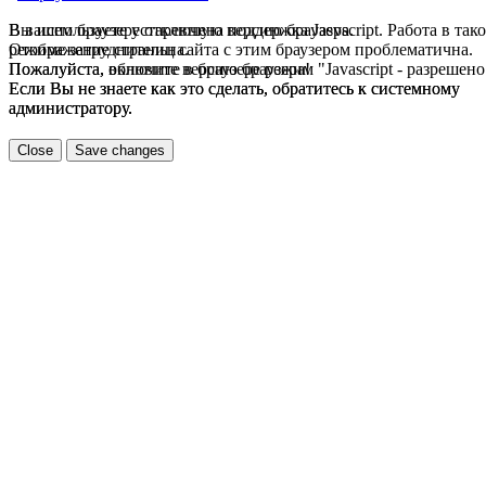
В вашем браузере отключена поддержка Jasvscript. Работа в так
Вы используете устаревшую версию браузера.
режиме затруднительна.
Отображение страниц сайта с этим браузером проблематична.
Пожалуйста, включите в браузере режим "Javascript - разрешено
Пожалуйста, обновите версию браузера!
Если Вы не знаете как это сделать, обратитесь к системному
Если Вы не знаете как это сделать, обратитесь к системному
администратору.
администратору.
Close
Save changes