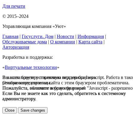
Для печати
© 2015–2024
Управляющая компания «Уют»
Главная
|
Госуслуги. Дом
|
Новости
|
Информация
|
Обслуживаемые дома
|
О компании
|
Карта сайта
|
Авторизация
Разработка и поддержка:
«
Виртуальные технологии
»
В вашем браузере отключена поддержка Jasvscript. Работа в так
Вы используете устаревшую версию браузера.
режиме затруднительна.
Отображение страниц сайта с этим браузером проблематична.
Пожалуйста, включите в браузере режим "Javascript - разрешено
Пожалуйста, обновите версию браузера!
Если Вы не знаете как это сделать, обратитесь к системному
Если Вы не знаете как это сделать, обратитесь к системному
администратору.
администратору.
Close
Save changes