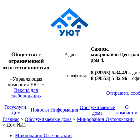
Саянск,
Общество с
Адрес:
микрорайон Централ
дом 4.
ограниченной
ответственностью
8 (39553) 5-34-49
– дис
Телефоны:
8 (39553) 5-32-96
– оф
«Управляющая
компания УЮТ»
Версия для
Отправить соо
слабовидящих
Госуслуги.
О
Обслуживаемые
Новости
Информация
Дом
компании
дома
Главная
>
Обслуживаемые дома
>
Микрорайон Октябрьский
>
Дом №11
Микрорайон Октябрьский