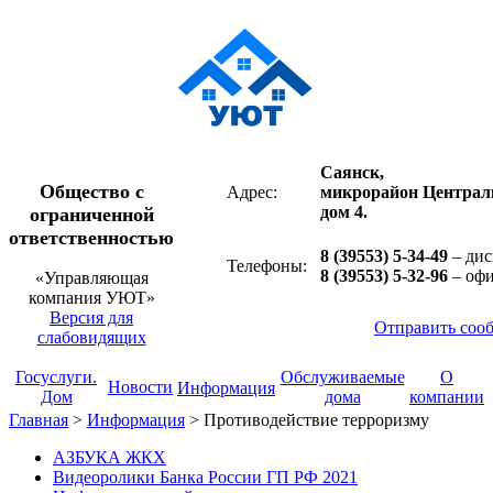
Саянск,
Общество с
Адрес:
микрорайон Централ
дом 4.
ограниченной
ответственностью
8 (39553) 5-34-49
– дис
Телефоны:
8 (39553) 5-32-96
– оф
«Управляющая
компания УЮТ»
Версия для
Отправить соо
слабовидящих
Госуслуги.
Обслуживаемые
О
Новости
Информация
Дом
дома
компании
Главная
>
Информация
>
Противодействие терроризму
АЗБУКА ЖКХ
Видеоролики Банка России ГП РФ 2021