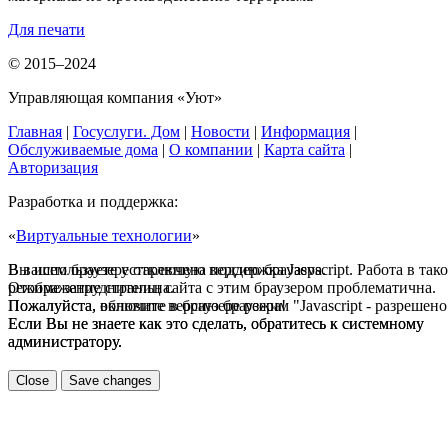
Для печати
© 2015–2024
Управляющая компания «Уют»
Главная
|
Госуслуги. Дом
|
Новости
|
Информация
|
Обслуживаемые дома
|
О компании
|
Карта сайта
|
Авторизация
Разработка и поддержка:
«
Виртуальные технологии
»
В вашем браузере отключена поддержка Jasvscript. Работа в так
Вы используете устаревшую версию браузера.
режиме затруднительна.
Отображение страниц сайта с этим браузером проблематична.
Пожалуйста, включите в браузере режим "Javascript - разрешено
Пожалуйста, обновите версию браузера!
Если Вы не знаете как это сделать, обратитесь к системному
Если Вы не знаете как это сделать, обратитесь к системному
администратору.
администратору.
Close
Save changes