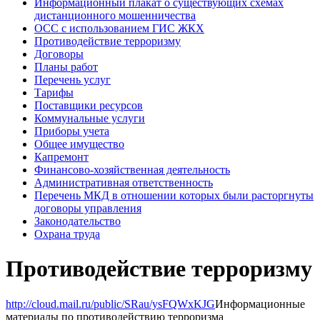
Информационный плакат о существующих схемах
дистанционного мошенничества
ОСС с использованием ГИС ЖКХ
Противодействие терроризму
Договоры
Планы работ
Перечень услуг
Тарифы
Поставщики ресурсов
Коммунальные услуги
Приборы учета
Общее имущество
Капремонт
Финансово-хозяйственная деятельность
Административная ответственность
Перечень МКД в отношении которых были расторгнуты
договоры управления
Законодательство
Охрана труда
Противодействие терроризму
http://cloud.mail.ru/public/SRau/ysFQWxKJG
Информационные
материалы по противодействию терроризма