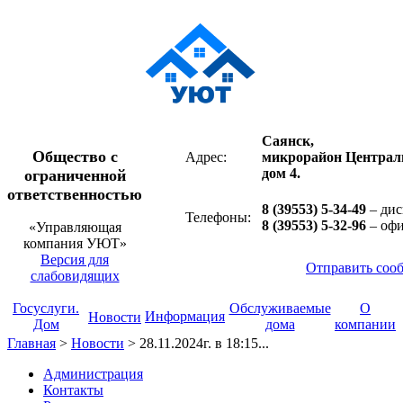
Саянск,
Общество с
Адрес:
микрорайон Централ
дом 4.
ограниченной
ответственностью
8 (39553) 5-34-49
– дис
Телефоны:
8 (39553) 5-32-96
– оф
«Управляющая
компания УЮТ»
Версия для
Отправить соо
слабовидящих
Госуслуги.
Обслуживаемые
О
Информация
Новости
Дом
дома
компании
Главная
>
Новости
>
28.11.2024г. в 18:15...
Администрация
Контакты