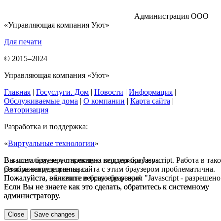
Администрация ООО
«Управляющая компания Уют»
Для печати
© 2015–2024
Управляющая компания «Уют»
Главная
|
Госуслуги. Дом
|
Новости
|
Информация
|
Обслуживаемые дома
|
О компании
|
Карта сайта
|
Авторизация
Разработка и поддержка:
«
Виртуальные технологии
»
В вашем браузере отключена поддержка Jasvscript. Работа в так
Вы используете устаревшую версию браузера.
режиме затруднительна.
Отображение страниц сайта с этим браузером проблематична.
Пожалуйста, включите в браузере режим "Javascript - разрешено
Пожалуйста, обновите версию браузера!
Если Вы не знаете как это сделать, обратитесь к системному
Если Вы не знаете как это сделать, обратитесь к системному
администратору.
администратору.
Close
Save changes