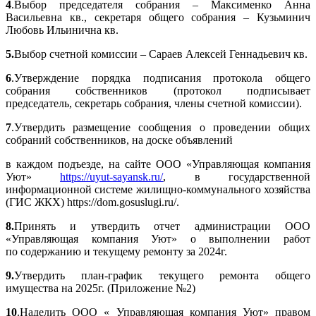
4
.Выбор председателя собрания – Максименко Анна
Васильевна кв., секретаря общего собрания – Кузьминич
Любовь Ильинична кв.
5.
Выбор счетной комиссии – Сараев Алексей Геннадьевич кв.
6
.Утверждение порядка подписания протокола общего
собрания собственников (протокол подписывает
председатель, секретарь собрания, члены счетной комиссии).
7
.Утвердить размещение сообщения о проведении общих
собраний собственников, на доске объявлений
в каждом подъезде, на сайте ООО «Управляющая компания
Уют»
https://uyut-sayansk.ru/
, в государственной
информационной системе жилищно-коммунального хозяйства
(ГИС ЖКХ) https://dom.gosuslugi.ru/.
8.
Принять и утвердить отчет администрации ООО
«Управляющая компания Уют» о выполнении работ
по содержанию и текущему ремонту за 2024г.
9.
Утвердить план-график текущего ремонта общего
имущества на 2025г. (Приложение №2)
10
.Наделить ООО « Управляющая компания Уют» правом