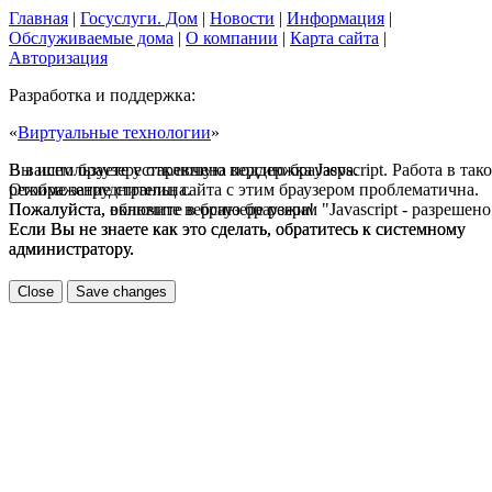
Главная
|
Госуслуги. Дом
|
Новости
|
Информация
|
Обслуживаемые дома
|
О компании
|
Карта сайта
|
Авторизация
Разработка и поддержка:
«
Виртуальные технологии
»
В вашем браузере отключена поддержка Jasvscript. Работа в так
Вы используете устаревшую версию браузера.
режиме затруднительна.
Отображение страниц сайта с этим браузером проблематична.
Пожалуйста, включите в браузере режим "Javascript - разрешено
Пожалуйста, обновите версию браузера!
Если Вы не знаете как это сделать, обратитесь к системному
Если Вы не знаете как это сделать, обратитесь к системному
администратору.
администратору.
Close
Save changes