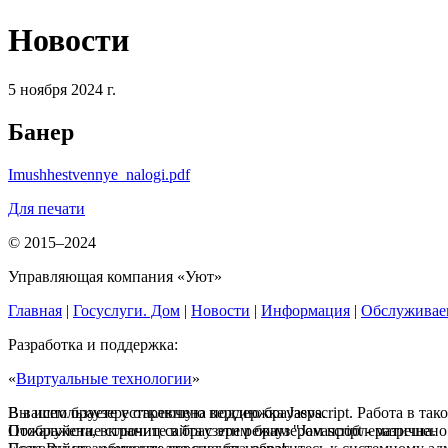
Новости
5 ноября 2024 г.
Банер
Imushhestvennye_nalogi.pdf
Для печати
© 2015–2024
Управляющая компания «Уют»
Главная
|
Госуслуги. Дом
|
Новости
|
Информация
|
Обслуживае
Разработка и поддержка:
«
Виртуальные технологии
»
В вашем браузере отключена поддержка Jasvscript. Работа в так
Вы используете устаревшую версию браузера.
Пожалуйста, включите в браузере режим "Javascript - разрешено
Отображение страниц сайта с этим браузером проблематична.